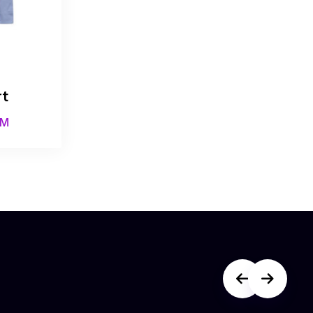
rt
KM