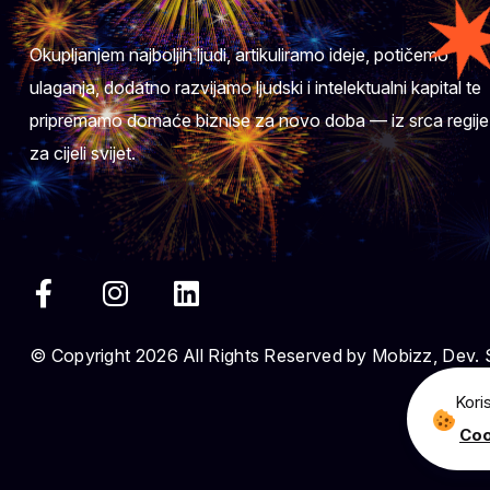
Okupljanjem najboljih ljudi, artikuliramo ideje, potičemo
ulaganja, dodatno razvijamo ljudski i intelektualni kapital te
pripremamo domaće biznise za novo doba — iz srca regije
za cijeli svijet.
© Copyright 2026 All Rights Reserved by Mobizz, Dev.
Kori
Coo