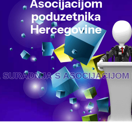
Asocijacijom
poduzetnika
Hercegovine
A S ASOCIJACIJOM PODUZETN