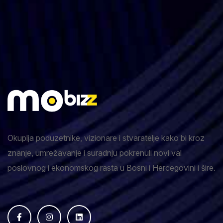
Okuplja poduzetnike, vizionare i stvaratelje kako bi kroz
znanje, umrežavanje i suradnju pokrenuli novi val
poslovnog i ekonomskog rasta u Bosni i Hercegovini i šire.