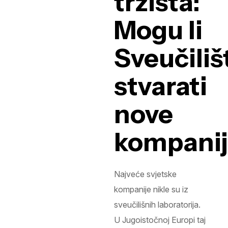
tržišta:
Mogu li
Sveučiliš
stvarati
nove
kompanij
Najveće svjetske
kompanije nikle su iz
sveučilišnih laboratorija.
U Jugoistočnoj Europi taj