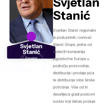
Svjetlan
Stanić
Svjetlan Stanić regionalni
je poduzetnik i osnivač
Stanić Grupe, jedne od
Svjetlan
Stanić
vodećih kompanija
Panelist
jugoistočne Europe u
području proizvodnje,
distribucije i prodaje pića
te distribucije robe široke
potrošnje. Više od tri
desetljeća gradi poslovni
sustav koji danas posluje