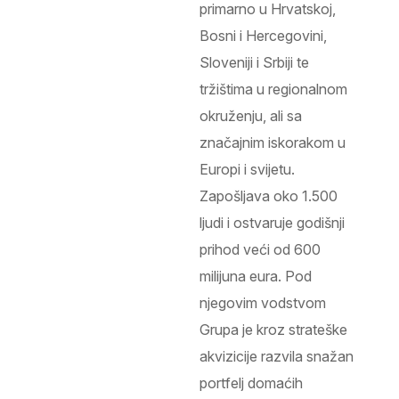
primarno u Hrvatskoj,
Bosni i Hercegovini,
Sloveniji i Srbiji te
tržištima u regionalnom
okruženju, ali sa
značajnim iskorakom u
Europi i svijetu.
Zapošljava oko 1.500
ljudi i ostvaruje godišnji
prihod veći od 600
milijuna eura. Pod
njegovim vodstvom
Grupa je kroz strateške
akvizicije razvila snažan
portfelj domaćih