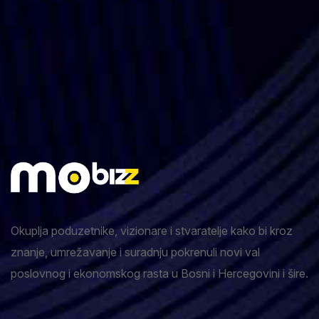
Okuplja poduzetnike, vizionare i stvaratelje kako bi kroz
znanje, umrežavanje i suradnju pokrenuli novi val
poslovnog i ekonomskog rasta u Bosni i Hercegovini i šire.