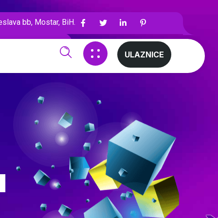
slava bb, Mostar, BiH.
ULAZNICE
u