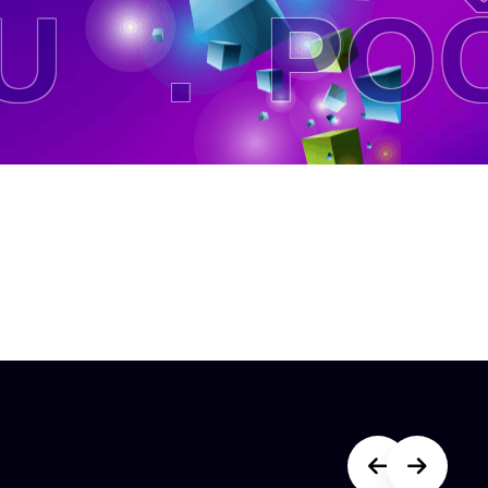
 .
POČ