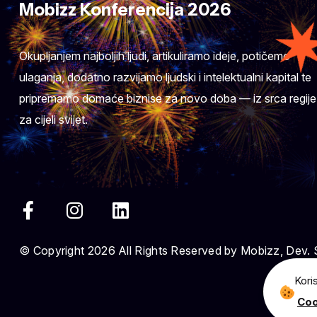
Mobizz Konferencija 2026
Okupljanjem najboljih ljudi, artikuliramo ideje, potičemo
ulaganja, dodatno razvijamo ljudski i intelektualni kapital te
pripremamo domaće biznise za novo doba — iz srca regije
za cijeli svijet.
© Copyright 2026 All Rights Reserved by Mobizz, Dev.
Kori
Coo