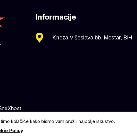
Informacije
Kneza Višeslava bb, Mostar, BiH
,
 SneXhost
stimo kolačiće kako bismo vam pružili najbolje iskustvo.
kie Policy