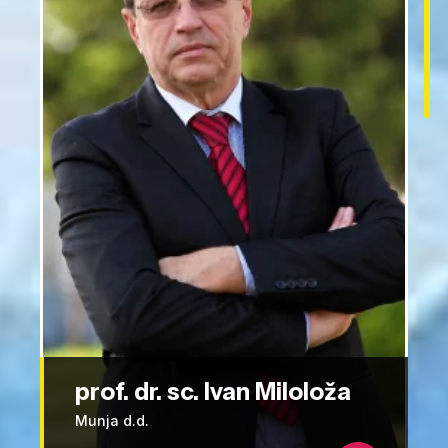
prof. dr. sc. Ivan Miloloža
Munja d.d.